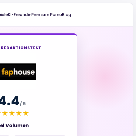
iele
KI-Freundin
Premium Porno
Blog
 REDAKTIONSTEST
4.4
/ 5
★★★★★
iel Volumen