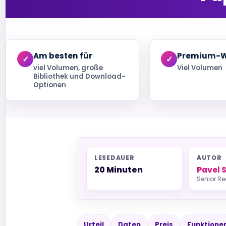
Am besten für
Premium-W
viel Volumen, große
Viel Volumen
Bibliothek und Download-
Optionen
LESEDAUER
AUTOR
20 Minuten
Pavel 
Senior Re
Urteil
Daten
Preis
Funktione