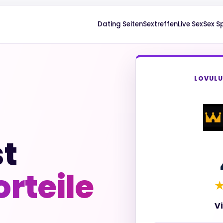
Dating Seiten
Sextreffen
Live Sex
Sex Sp
LOVULU
t
orteile
V