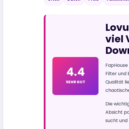
Lovu
viel
Dow
FapHouse i
4.4
Filter und
Qualität l
SEHR GUT
chaotisch
Die wichti
Absicht pa
sucht und 