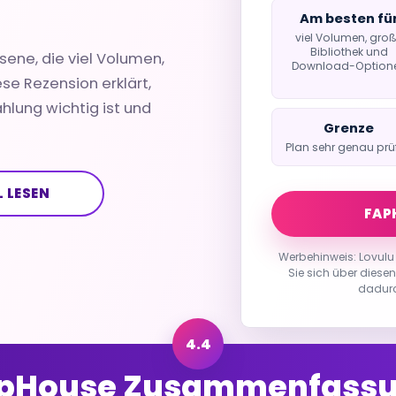
Am besten fü
viel Volumen, gro
Bibliothek und
ene, die viel Volumen,
Download-Option
e Rezension erklärt,
ahlung wichtig ist und
Grenze
Plan sehr genau prü
L LESEN
FAP
Werbehinweis: Lovulu 
Sie sich über diesen
dadurc
pHouse Zusammenfass