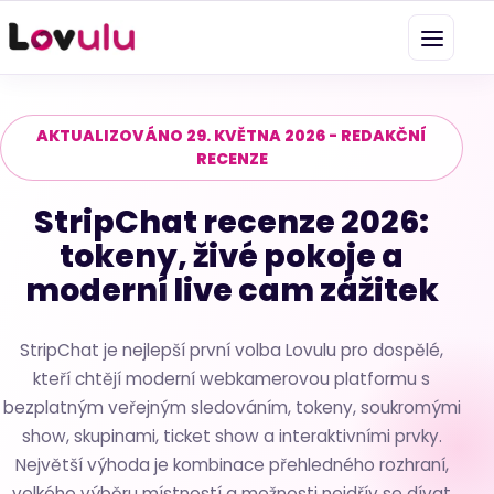
AKTUALIZOVÁNO 29. KVĚTNA 2026 - REDAKČNÍ
RECENZE
StripChat recenze 2026:
tokeny, živé pokoje a
moderní live cam zážitek
StripChat je nejlepší první volba Lovulu pro dospělé,
kteří chtějí moderní webkamerovou platformu s
bezplatným veřejným sledováním, tokeny, soukromými
show, skupinami, ticket show a interaktivními prvky.
Největší výhoda je kombinace přehledného rozhraní,
velkého výběru místností a možnosti nejdřív se dívat